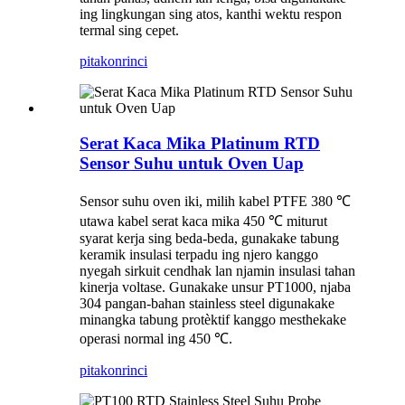
ing lingkungan sing atos, kanthi wektu respon
termal sing cepet.
pitakon
rinci
Serat Kaca Mika Platinum RTD
Sensor Suhu untuk Oven Uap
Sensor suhu oven iki, milih kabel PTFE 380 ℃
utawa kabel serat kaca mika 450 ℃ miturut
syarat kerja sing beda-beda, gunakake tabung
keramik insulasi terpadu ing njero kanggo
nyegah sirkuit cendhak lan njamin insulasi tahan
kinerja voltase. Gunakake unsur PT1000, njaba
304 pangan-bahan stainless steel digunakake
minangka tabung protèktif kanggo mesthekake
operasi normal ing 450 ℃.
pitakon
rinci