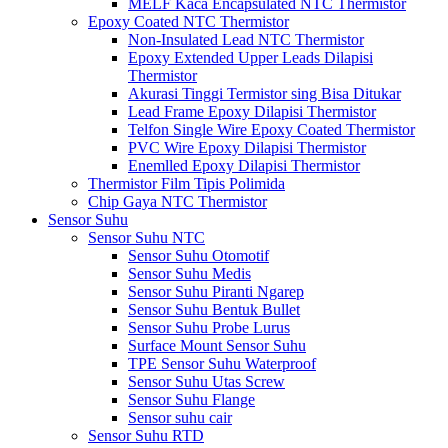
MELF Kaca Encapsulated NTC Thermistor
Epoxy Coated NTC Thermistor
Non-Insulated Lead NTC Thermistor
Epoxy Extended Upper Leads Dilapisi
Thermistor
Akurasi Tinggi Termistor sing Bisa Ditukar
Lead Frame Epoxy Dilapisi Thermistor
Telfon Single Wire Epoxy Coated Thermistor
PVC Wire Epoxy Dilapisi Thermistor
Enemlled Epoxy Dilapisi Thermistor
Thermistor Film Tipis Polimida
Chip Gaya NTC Thermistor
Sensor Suhu
Sensor Suhu NTC
Sensor Suhu Otomotif
Sensor Suhu Medis
Sensor Suhu Piranti Ngarep
Sensor Suhu Bentuk Bullet
Sensor Suhu Probe Lurus
Surface Mount Sensor Suhu
TPE Sensor Suhu Waterproof
Sensor Suhu Utas Screw
Sensor Suhu Flange
Sensor suhu cair
Sensor Suhu RTD