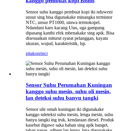
kanggo pembuat kopi Bisnis
Sensor suhu kanggo pembuat kopi iki nduweni
unsur sing bisa digunakake minangka termistor
NTC, unsur PT1000, utawa termokopel.
Ndandani karo kacang Utas, uga gampang
dipasang kanthi efek mbenakake sing apik. Bisa
disesuaikan miturut syarat pelanggan, kayata
ukuran, wujud, karakteristik, lsp.
pitakon
rinci
Sensor Suhu Perumahan Kuningan
kanggo suhu mesin, suhu oli mesin,
lan deteksi suhu banyu tangki
Sensor ulir omah kuningan iki digunakake
kanggo ndeteksi suhu mesin, lenga mesin, suhu
banyu tangki ing truk, kendaraan diesel. Produk
kasebut digawe saka bahan sing apik banget,
tahan panas, adhem lan lenga, bisa digunakake