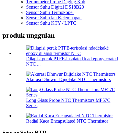
Termometer Probe Daging Kab
Sensor Suhu Digital DS18B20
Sensor Suhu Termokopel
Sensor Suhu lan Kelembapan
Sensor Suhu KTY / LPTC
produk unggulan
Dilapisi perak PTFE-insulated lead epoxy coated
NTC ...
Akurasi Dhuwur Diijolake NTC Thermistors
Long Glass Probe NTC Thermistors MF57C
Series
Radial Kaca Encapsulated NTC Thermistor
Sensor Suhu RTD