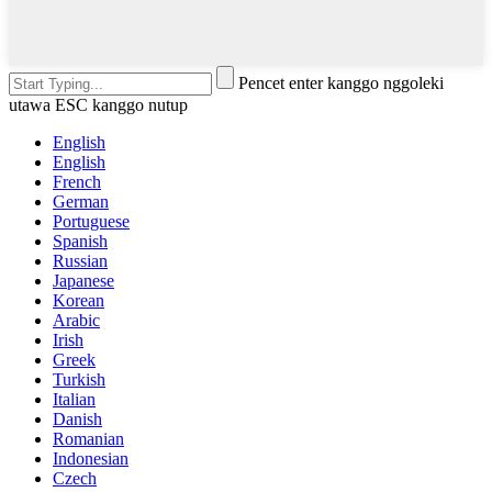
Pencet enter kanggo nggoleki
utawa ESC kanggo nutup
English
English
French
German
Portuguese
Spanish
Russian
Japanese
Korean
Arabic
Irish
Greek
Turkish
Italian
Danish
Romanian
Indonesian
Czech