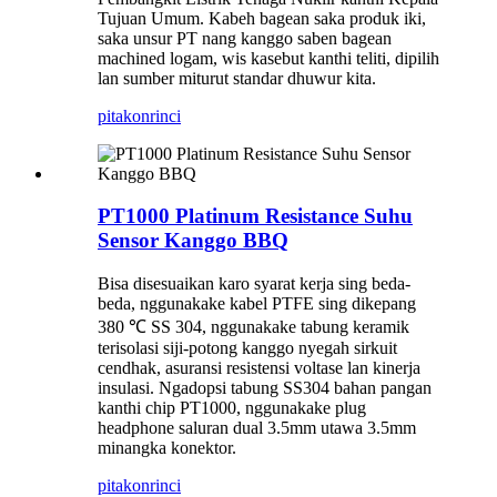
Tujuan Umum. Kabeh bagean saka produk iki,
saka unsur PT nang kanggo saben bagean
machined logam, wis kasebut kanthi teliti, dipilih
lan sumber miturut standar dhuwur kita.
pitakon
rinci
PT1000 Platinum Resistance Suhu
Sensor Kanggo BBQ
Bisa disesuaikan karo syarat kerja sing beda-
beda, nggunakake kabel PTFE sing dikepang
380 ℃ SS 304, nggunakake tabung keramik
terisolasi siji-potong kanggo nyegah sirkuit
cendhak, asuransi resistensi voltase lan kinerja
insulasi. Ngadopsi tabung SS304 bahan pangan
kanthi chip PT1000, nggunakake plug
headphone saluran dual 3.5mm utawa 3.5mm
minangka konektor.
pitakon
rinci