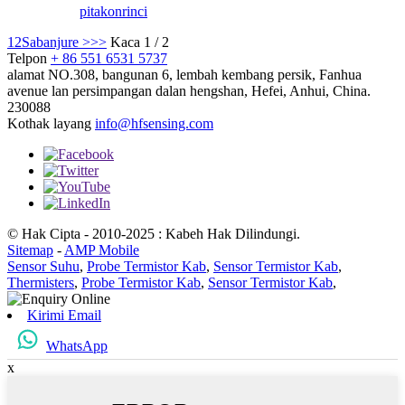
pitakon
rinci
1
2
Sabanjure >
>>
Kaca 1 / 2
Telpon
+ 86 551 6531 5737
alamat
NO.308, bangunan 6, lembah kembang persik, Fanhua
avenue lan persimpangan dalan hengshan, Hefei, Anhui, China.
230088
Kothak layang
info@hfsensing.com
© Hak Cipta - 2010-2025 : Kabeh Hak Dilindungi.
Sitemap
-
AMP Mobile
Sensor Suhu
,
Probe Termistor Kab
,
Sensor Termistor Kab
,
Thermisters
,
Probe Termistor Kab
,
Sensor Termistor Kab
,
Kirimi Email
WhatsApp
x