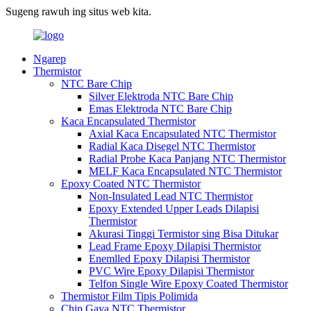
Sugeng rawuh ing situs web kita.
Ngarep
Thermistor
NTC Bare Chip
Silver Elektroda NTC Bare Chip
Emas Elektroda NTC Bare Chip
Kaca Encapsulated Thermistor
Axial Kaca Encapsulated NTC Thermistor
Radial Kaca Disegel NTC Thermistor
Radial Probe Kaca Panjang NTC Thermistor
MELF Kaca Encapsulated NTC Thermistor
Epoxy Coated NTC Thermistor
Non-Insulated Lead NTC Thermistor
Epoxy Extended Upper Leads Dilapisi
Thermistor
Akurasi Tinggi Termistor sing Bisa Ditukar
Lead Frame Epoxy Dilapisi Thermistor
Enemlled Epoxy Dilapisi Thermistor
PVC Wire Epoxy Dilapisi Thermistor
Telfon Single Wire Epoxy Coated Thermistor
Thermistor Film Tipis Polimida
Chip Gaya NTC Thermistor